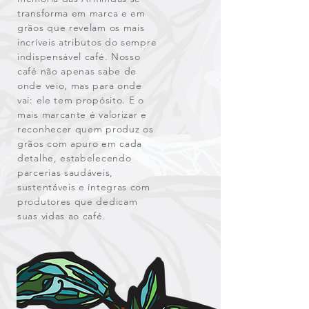
transforma em marca e em
grãos que revelam os mais
incríveis atributos do sempre
indispensável café. Nosso
café não apenas sabe de
onde veio, mas para onde
vai: ele tem propósito. E o
mais marcante é valorizar e
reconhecer quem produz os
grãos com apuro em cada
detalhe, estabelecendo
parcerias saudáveis,
sustentáveis e íntegras com
produtores que dedicam
suas vidas ao café.